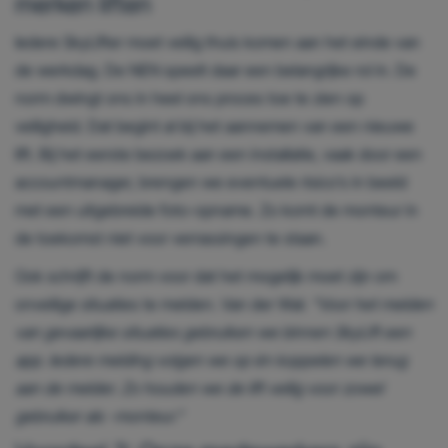
merken liften
Iedere SkyLifter moet veilig thuis komen aan het einde van
de werkdag. De NEN speelt daar een belangrijke rol in. De
norm dwingt ons in heel ons proces toe te zien op
veiligheid. Dat begint al bij het aannemen van een nieuwe
lift. Bij het eerste bezoek aan een installatie, vaak door een
accountmanager, brengen we eventuele risico’s in beeld
met een uitgebreide foto-opname. Zo komt de monteur in
de toekomst niet voor verrassingen te staan.
Ook schrijft de norm voor dat het mogelijk moet zijn om
onveilige situaties te melden. Van der Wal:
“Voor het melden
van gevaarlijke situaties gebruiken we binnen SkyLift een
app. Iedere melding volgen we op én koppelen we terug
aan de melder. Zo houden we de lift veilig voor zowel
gebruiker als -monteur.”