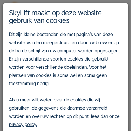
SkyLift maakt op deze website
gebruik van cookies
Dit zijn kleine bestanden die met pagina’s van deze
website worden meegestuurd en door uw browser op
Nieuws
Algemeen
De NEN-EN13015 in vier voordelen
de harde schrijf van uw computer worden opgeslagen.
Terug naar overzicht
Er zijn verschillende soorten cookies die gebruikt
worden voor verschillende doeleinden. Voor het
De NEN-EN13015 in vier
plaatsen van cookies is soms wel en soms geen
toestemming nodig.
voordelen
Als u meer wilt weten over de cookies die wij
Algemeen
10 dec. 2024
gebruiken, de gegevens die daarmee verzameld
worden en over uw rechten op dit punt, lees dan onze
privacy policy.