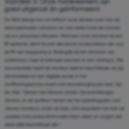
Voordeel 3: Onze medewerkers zijn
goed uitgerust én geïnformeerd
De NEN dwingt ons om kritisch na te denken over hoe wij
werkzaamheden uitvoeren en met welke tools (en kennis)
wij ons personeel uitrusten. Wanneer onze monteur bij een
lift aankomt, dient hij over alle kennis te beschikken die voor
de lift van toepassing is. Belangrijk bij het uitvoeren van
onderhoud, maar al helemaal wanneer er een storing is. Alle
documentatie heeft de monteur daarom beschikbaar via zijn
servicetablet en een digitale portal. In het
certificeringsproces kwam ook kennisborging aan bod. Van
der Wal:
"Samen met Berend Jonker, General Manager
Service, en de auditeur namen we het opleidingsplan voor
nieuwe monteurs onder de loep. Ook bespraken we hoe wij
updates over productinformatie intern delen en zorgen dat
deze altijd beschikbaar zijn."