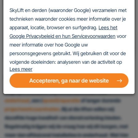
SkyLift en derden (waaronder Google) verzamelen met
technieken waaronder cookies meer informatie over je
apparaat, locatie, browser en surfgedrag.
Lees het
Google Privacybeleid en hun Servicevoorwaarden
voor
meer informatie over hoe Google uw
persoonsgegevens gebruikt. Wij gebruiken dit voor de
volgende doeleinden: analyseren van de activiteit op
Lees meer
de website en app, integreren van social media,
personaliseren van content en marketing, informatie op
Accepteren, ga naar de website
een apparaat opslaan en/of openen, gepersonaliseerde
Dagelijks bezoeken wij honderden liften: voor
en niet gepersonaliseerde advertenties,
onderhoud
, een (
spoed)reparatie
of langer durende
advertentiemeting, inzichten in bezoekers en
projectwerkzaamheden
. Bij al die liften willen wij
productontwikkeling. Wij kunnen ook uw geolocatie
dezelfde hoge kwaliteit van dienstverlening bieden.
gegevens gebruiken, indien u hier toestemming voor
Regelmatig krijgen wij de vraag hoe wij dit borgen, met
geeft.
meer dan elfduizend installaties in onderhoud. Wat hier