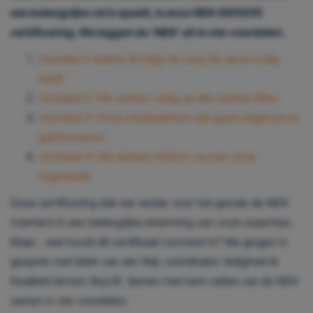
een belangrijke rol in speelt, is onze NEN-EN13015
Geef toestemming of stel uw eigen keuze in
cookie-
certificering. We leggen de ‘NEN’ uit in vier voordelen.
instellingen.
Lees meer in onze
privacy policy.
Voordeel 1: Iedere lift krijgt de zorg die deze nodig
heeft
Voordeel 2: We werken veilig op alle merken liften
Voordeel 3: Onze medewerkers zijn goed uitgerust én
geïnformeerd
Voordeel 4: We denken kritisch na over onze
organisatie
Deze certificering (die we verder voor het gemak de NEN
noemen) is een belangrijke erkenning van onze expertise.
Maar… wat houdt dit certificaat concreet in? We gingen in
gesprek met Mark van der Wal, coördinator Veiligheid &
Kwaliteit binnen SkyLift. Samen met hem vatten we de NEN
samen in vier voordelen.