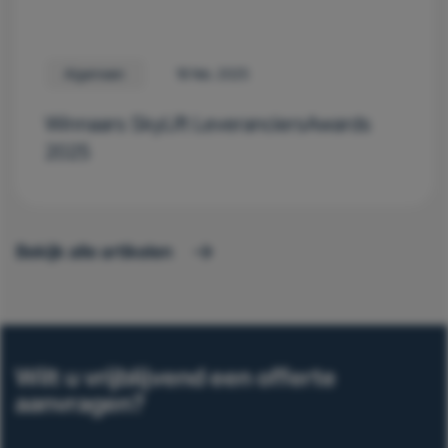
Algemeen
18 feb. 2025
Winnaars SkyLift LeveranciersAwards
2025
Bekijk alle artikelen
Wilt u vrijblijvend een offerte
aanvragen?