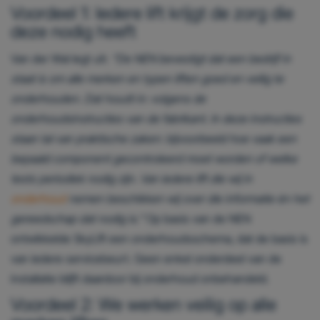
Voordeel 1: Iedere lift krijgt de zorg die
deze nodig heeft
Van der Wal legt uit:
“De NEN bevestigt dat een bedrijf in
staat is om alle merken en typen liften goed en veilig te
onderhouden. Dat houdt in: volgens de
onderhoudsinstructies van de fabrikant. In deze instructies
staan tal van praktische zaken: bijvoorbeeld hoe vaak een
bepaald component gecontroleerd moet worden of welke
tests periodiek nodig zijn. Van iedere lift die wij in
onderhoud
nemen beschikken wij over die informatie én het
gereedschap dat nodig is.”
Op basis van de NEN
ontwikkelde SkyLift een onderhoudsschema, dat de basis is
van iedere servicebeurt. Geen enkel onderdeel van de
installatie blijft daardoor bij onderhoud onbehandeld.
Voordeel 2: We werken veilig op alle