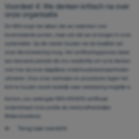
Voordeel 4: We denken kritisch na over
onze organisatie
De NEN zorgt niet alleen dat we nadenken over
bovenstaande punten, maar ook dat we ze borgen in onze
systematiek. Op die manier houden we de kwaliteit van
onze dienstverlening hoog. Het certificeringsproces bleek
een leerzame periode die ons verplichtte om na te denken
over hoe wij onze dagelijkse onderhoudswerkzaamheden
uitvoeren. Door onze werkwijze en procedures tegen het
licht te houden wordt duidelijk waar verbetering mogelijk is.
Kortom, ons verlengde NEN-EN13015 certificaat
onderstreept onze positie als merkonafhankelijke
liftdienstverlener.
Terug naar overzicht