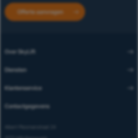
Offerte aanvragen
Over SkyLift
Diensten
Klantenservice
Contactgegevens
Albert Plesmanstraat 24