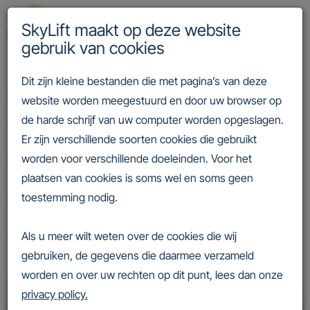
SkyLift maakt op deze website
gebruik van cookies
Dit zijn kleine bestanden die met pagina’s van deze
Projecten
website worden meegestuurd en door uw browser op
de harde schrijf van uw computer worden opgeslagen.
SkyLift zorgt dat liften draaien. We helpen onze klanten met
Er zijn verschillende soorten cookies die gebruikt
onderhoud, reparaties en moderniseringen, altijd met oog
worden voor verschillende doeleinden. Voor het
voor veiligheid, kwaliteit en vrijheid voor liftgebruikers.
plaatsen van cookies is soms wel en soms geen
Benieuwd naar wat we al hebben gedaan? Bekijk
toestemming nodig.
onderstaande referentieprojecten en ontdek hoe we
dagelijks bijdragen aan verticale mobiliteit in heel Nederland.
Als u meer wilt weten over de cookies die wij
gebruiken, de gegevens die daarmee verzameld
worden en over uw rechten op dit punt, lees dan onze
privacy policy.