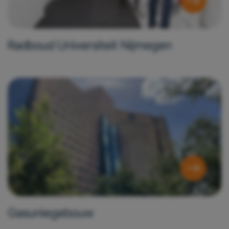
Geef toestemming of stel uw eigen keuze in
cookie-
instellingen.
Lees meer in onze
privacy policy.
Radboud Universiteit Nijmegen
Gasuniegebouw