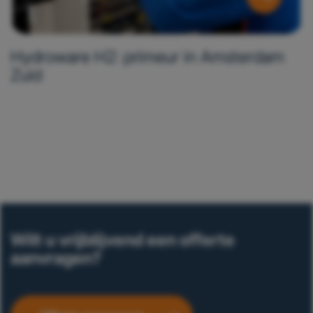
Hydroware H2: primeur in Amsterdam
Zuid
Wilt u vrijblijvend een offerte
aanvragen?