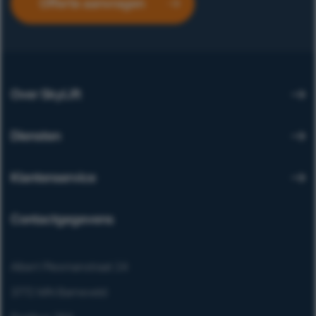
Offerte aanvragen
Over SkyLift
Diensten
Klantenservice
Contactgegevens
Albert Plesmanstraat 24
3772 MN Barneveld