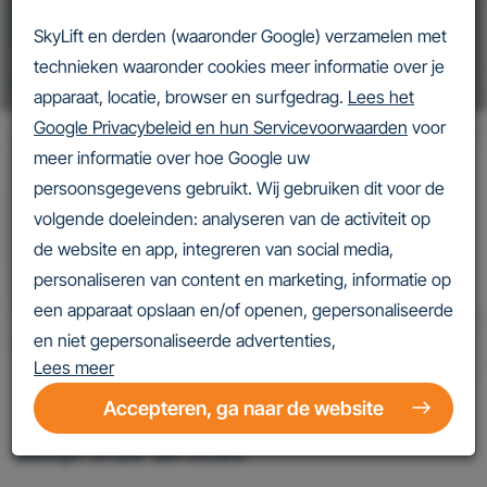
SkyLift en derden (waaronder Google) verzamelen met
Service to make you
smile
.
technieken waaronder cookies meer informatie over je
apparaat, locatie, browser en surfgedrag.
Lees het
Google Privacybeleid en hun Servicevoorwaarden
voor
meer informatie over hoe Google uw
persoonsgegevens gebruikt. Wij gebruiken dit voor de
volgende doeleinden: analyseren van de activiteit op
Liften zijn veilig en staan niet stil
de website en app, integreren van social media,
personaliseren van content en marketing, informatie op
een apparaat opslaan en/of openen, gepersonaliseerde
en niet gepersonaliseerde advertenties,
Lees meer
advertentiemeting, inzichten in bezoekers en
productontwikkeling. Wij kunnen ook uw geolocatie
Accepteren, ga naar de website
gegevens gebruiken, indien u hier toestemming voor
Bekijk onze services
geeft.