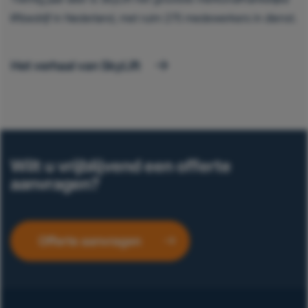
liftbedrijf in Nederland, met ruim 275 medewerkers in dienst.
Het verhaal van SkyLift
Wilt u vrijblijvend een offerte
aanvragen?
Offerte aanvragen