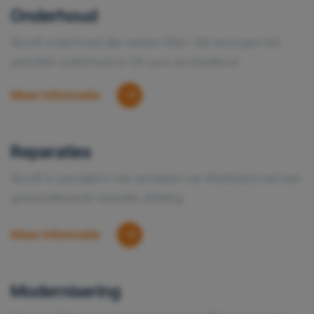
Onderhoud
Geef toestemming of stel uw eigen keuze in
cookie-
SkyLift onderhoudt alle merken liften. Wij verzorgen het
instellingen.
Lees meer in onze
privacy policy.
periodiek onderhoud en 24-uurs servicedienst.
Meer informatie
Reparaties
SkyLift is specialist in het verhelpen van liftstilstand met een
gespecialiseerde reparatie-afdeling.
Meer informatie
Modernisering