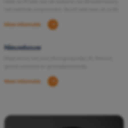
Maak uw lift klaar voor de toekomst met liftmodernisering
met marktvrije componenten. SkyLift haalt meer uit uw lift.
Meer informatie
Nieuwbouw
Maak kennis met onze Woningcorporatie Lift. Robuust,
geheel universeel en generatiebestendig.
Meer informatie