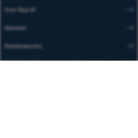
Over SkyLift
Diensten
Klantenservice
Contactgegevens
Albert Plesmanstraat 24
3772 MN Barneveld
Postbus 264
3770 AG Barneveld