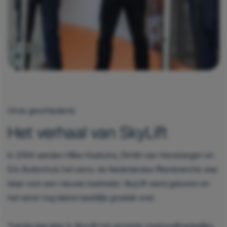
Onze geschiedenis
Het verhaal van SkyLift
In 2004 werden Hilke Hoekstra, Dimitri van Hensbergen en
Eric Buitenhuis het eens: de Nederlandse liftenbranche was
klaar voor een nieuwe toetreder. SkyLift werd geboren en
het eerst nog kleine bedrijfje groeide snel.
Twintig jaar later is SkyLift het grootste merkonafhankelijke