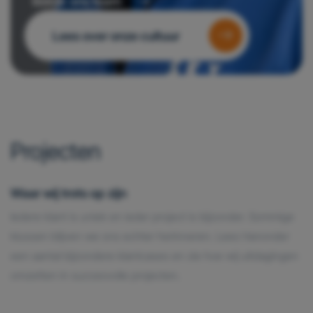
Bekijk ons team
Lees over onze cultuur
Projecten
Waar wij trots op zijn
Iedere klant is uniek en ieder project is bijzonder. Sommige
klussen blijven we ons echter herinneren. Lees hieronder
een aantal bijzondere klantcases en zie hoe wij uitdagingen
omzetten in succesvolle projecten.