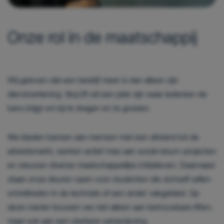
Onze rol in de maatschappij
Wij geloven dat een bedrijf meer is dan alleen zijn
dienstverlening. SkyLift wil een plek zijn waar iedereen de
kans krijgt om bij te dragen en te groeien.
We bieden kansen aan mensen met een afstand tot de
arbeidsmarkt, werken actief mee aan social return-projecten
en steunen diverse maatschappelijke initiatieven. Daarnaast
staan onze deuren open voor studenten die zichzelf willen
ontwikkelen in de techniek of een ander vakgebied. Op
deze manier bouwen we niet alleen aan betrouwbare liften,
maar ook aan een sterkere samenleving.