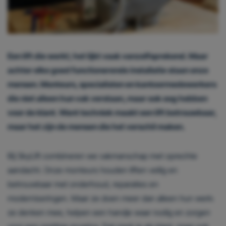
Geef toestemming of stel uw eigen keuze in
cookie-
instellingen.
Lees meer in onze
privacy policy.
Een lift die werkt; het lijkt vaak vanzelfsprekend. Maar
achter elke goed functionerende installatie staan onze
mensen. Monteurs, specialisten en kantoormedewerkers
die niet alleen hun vak verstaan, maar ook oog hebben
voor de klant. Want techniek maakt een lift betrouwbaar,
maar het zijn de mensen die het verschil maken.
Bij SkyLift combineren we vakmanschap met oprechte
aandacht. Onze monteurs houden liften veilig en
betrouwbaar met onderhoud, reparaties en
moderniseringen. Maar ze doen meer dan alleen hun werk:
ze denken mee, helpen een handje waar nodig en zorgen