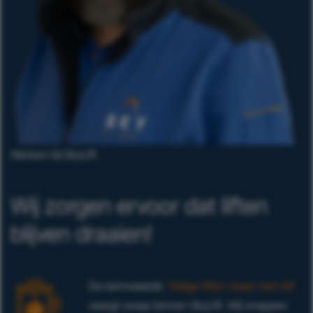
Werken bij SkyLift
Wij zorgen ervoor dat liften
blijven draaien!
De kernwaarde
‘Veilige liften staan niet stil’
weegt zwaar binnen SkyLift. Wij snappen