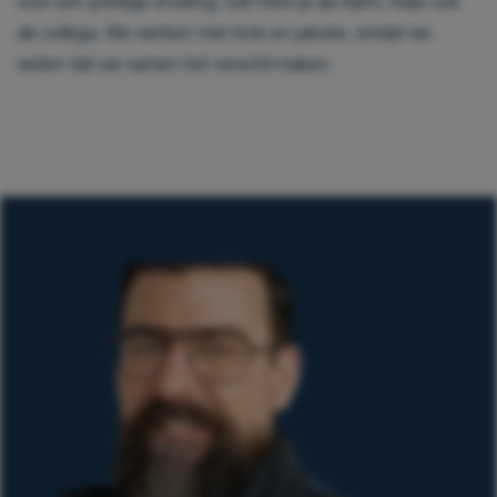
voor een prettige ervaring. Dat merk je als klant, maar ook
als collega. We werken met trots en plezier, omdat we
weten dat we samen het verschil maken.