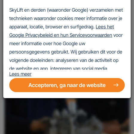
SkyLift en derden (waaronder Google) verzamelen met
Service met een glimlach
technieken waaronder cookies meer informatie over je
apparaat, locatie, browser en surfgedrag.
Lees het
Google Privacybeleid en hun Servicevoorwaarden
voor
meer informatie over hoe Google uw
persoonsgegevens gebruikt. Wij gebruiken dit voor de
volgende doeleinden: analyseren van de activiteit op
de website en app, integreren van social media,
Lees meer
personaliseren van content en marketing, informatie op
Accepteren, ga naar de website
een apparaat opslaan en/of openen, gepersonaliseerde
en niet gepersonaliseerde advertenties,
advertentiemeting, inzichten in bezoekers en
productontwikkeling. Wij kunnen ook uw geolocatie
gegevens gebruiken, indien u hier toestemming voor
geeft.