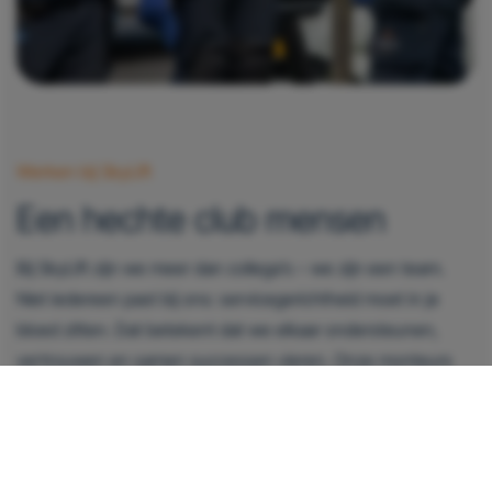
Werken bij SkyLift
Een hechte club mensen
Bij SkyLift zijn we meer dan collega’s – we zijn een team.
Niet iedereen past bij ons: servicegerichtheid moet in je
bloed zitten. Dat betekent dat we elkaar ondersteunen,
vertrouwen en samen successen vieren. Onze monteurs
en kantoormedewerkers zorgen niet alleen voor tevreden
klanten, maar ook voor elkaar. Want tevreden SkyLifters
zorgen voor tevreden klanten.