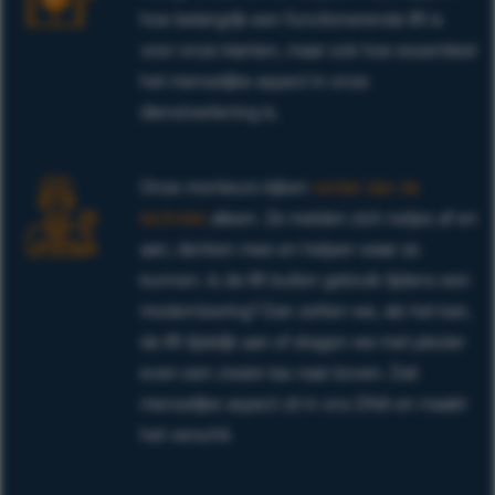
hoe belangrijk een functionerende lift is
voor onze klanten, maar ook hoe essentieel
het menselijke aspect in onze
dienstverlening is.
Onze monteurs kijken
verder dan de
techniek
alleen. Ze melden zich netjes af en
aan, denken mee en helpen waar ze
kunnen. Is de lift buiten gebruik tijdens een
modernisering? Dan zetten we, als het kan,
de lift tijdelijk aan of dragen we met plezier
even een zware tas naar boven. Dat
menselijke aspect zit in ons DNA en maakt
het verschil.